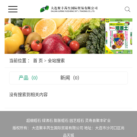
当前位置 ：
首 页
> 全站搜索
产品（0）
新闻（0）
没有搜索到相关内容
超细蛭石
绿沸石
膨胀蛭石
园艺蛭石
灵寿县聚丰矿业
版权所有： 大连聚丰芮生国际贸易有限公司 地址：大连市沙河口区尚
品天城