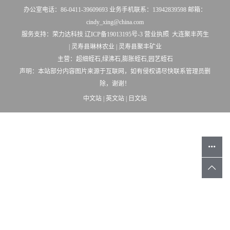
办公室电话：86-0411-39609693 业务手机联系：13942839598 邮箱：
cindy_xing@china.com
服务支持：
荣力达科技
辽ICP备19013195号-3
营业执照
大连聚丰芮生
|
灵寿县琳林农业
|
灵寿县聚丰矿业
主营：超细蛭石,绿沸石,膨胀蛭石,园艺蛭石
声明：本站部分内容图片来源于互联网，如有侵权请尽快联系管理员删
除，谢谢！
中文站
|
英文站
|
日文站