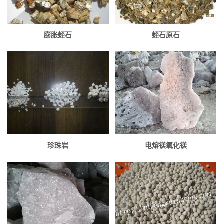
膨胀蛭石
蛭石原石
珍珠岩
电熔镁氧化镁