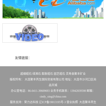
友情链接：
超细蛭石
绿沸石
膨胀蛭石
园艺蛭石
灵寿县聚丰矿业
版权所有： 大连聚丰芮生国际贸易有限公司 地址：大连市沙河口区尚
品天城
办公室电话：86-0411-39609693 业务手机联系：13942839598 邮箱：
cindy_xing@china.com
服务支持：
荣力达科技
辽ICP备19013195号-3
营业执照
大连聚丰芮生