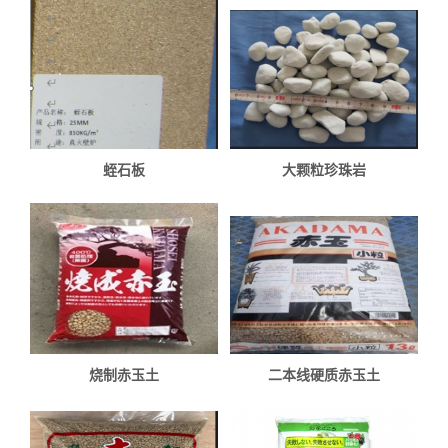
蛭石板
大颗粒珍珠岩
烧制赤玉土
二本线硬质赤玉土