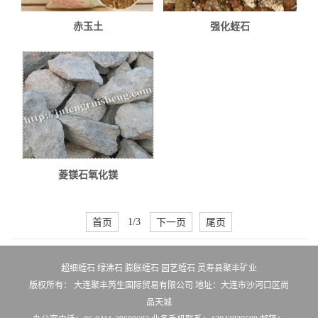
赤玉土
强化蛭石
菱镁石氧化镁
首页
1/3
下一页
尾页
超细蛭石
绿沸石
膨胀蛭石
园艺蛭石
灵寿县聚丰矿业
版权所有： 大连聚丰芮生国际贸易有限公司 地址：大连市沙河口区尚
品天城