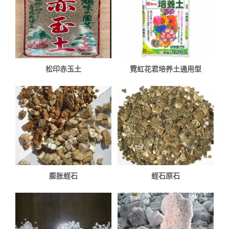
松印赤玉土
霓虹花君培养土通用型
膨胀蛭石
蛭石原石