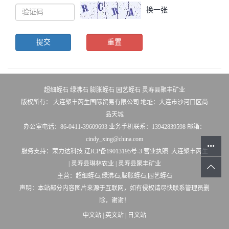
换一张
超细蛭石
绿沸石
膨胀蛭石
园艺蛭石
灵寿县聚丰矿业
版权所有： 大连聚丰芮生国际贸易有限公司 地址：大连市沙河口区尚
品天城
办公室电话：86-0411-39609693 业务手机联系：13942839598 邮箱：
cindy_xing@china.com
服务支持：
荣力达科技
辽ICP备19013195号-3
营业执照
大连聚丰芮生
|
灵寿县琳林农业
|
灵寿县聚丰矿业
主营：超细蛭石,绿沸石,膨胀蛭石,园艺蛭石
声明：本站部分内容图片来源于互联网，如有侵权请尽快联系管理员删
除，谢谢！
中文站
|
英文站
|
日文站